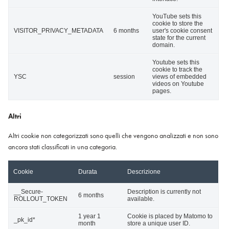
YouTube sets this
cookie to store the
VISITOR_PRIVACY_METADATA
6 months
user's cookie consent
state for the current
domain.
Youtube sets this
cookie to track the
YSC
session
views of embedded
videos on Youtube
pages.
Altri
Altri cookie non categorizzati sono quelli che vengono analizzati e non sono
ancora stati classificati in una categoria.
Cookie
Durata
Descrizione
__Secure-
Description is currently not
6 months
ROLLOUT_TOKEN
available.
1 year 1
Cookie is placed by Matomo to
_pk_id*
month
store a unique user ID.