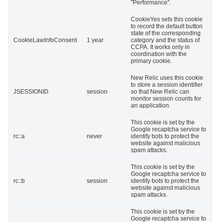
"Performance".
CookieYes sets this cookie
to record the default button
state of the corresponding
CookieLawInfoConsent
1 year
category and the status of
CCPA. It works only in
coordination with the
primary cookie.
New Relic uses this cookie
to store a session identifier
JSESSIONID
session
so that New Relic can
monitor session counts for
an application.
This cookie is set by the
Google recaptcha service to
rc::a
never
identify bots to protect the
website against malicious
spam attacks.
This cookie is set by the
Google recaptcha service to
rc::b
session
identify bots to protect the
website against malicious
spam attacks.
This cookie is set by the
Google recaptcha service to