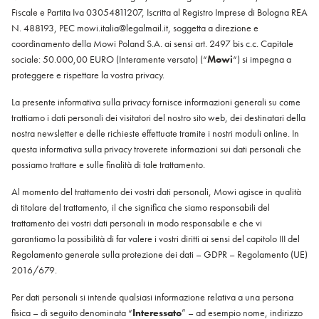
Italiano
Fiscale e Partita Iva 03054811207, Iscritta al Registro Imprese di Bologna REA
Polska
N. 488193, PEC mowi.italia@legalmail.it, soggetta a direzione e
Polski
coordinamento della Mowi Poland S.A. ai sensi art. 2497 bis c.c. Capitale
Sverige
sociale: 50.000,00 EURO (Interamente versato) (“
Mowi
“) si impegna a
proteggere e rispettare la vostra privacy.
Svenska
United Kingdom
La presente informativa sulla privacy fornisce informazioni generali su come
English
trattiamo i dati personali dei visitatori del nostro sito web, dei destinatari della
nostra newsletter e delle richieste effettuate tramite i nostri moduli online. In
North America
questa informativa sulla privacy troverete informazioni sui dati personali che
possiamo trattare e sulle finalità di tale trattamento.
United States
English
Al momento del trattamento dei vostri dati personali, Mowi agisce in qualità
di titolare del trattamento, il che significa che siamo responsabili del
Global
trattamento dei vostri dati personali in modo responsabile e che vi
garantiamo la possibilità di far valere i vostri diritti ai sensi del capitolo III del
MOWI Salmon Global
Regolamento generale sulla protezione dei dati – GDPR – Regolamento (UE)
2016/679.
English
Per dati personali si intende qualsiasi informazione relativa a una persona
fisica – di seguito denominata “
Interessato
” – ad esempio nome, indirizzo