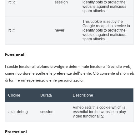
rc::c
session
identify bots to protect the
website against malicious
spam attacks.
This cookie is set by the
Google recaptcha service to
rc::f
never
identify bots to protect the
website against malicious
spam attacks.
Funzionali
I cookie funzionali aiutano a svolgere determinate funzionalità sul sito web,
come ricordare le scelte e le preferenze dell’utente. Ciò consente al sito web
di fornire un’esperienza utente personalizzata.
Cookie
Durata
Descrizione
Vimeo sets this cookie which is
aka_debug
session
essential for the website to play
video functionality.
Prestazioni