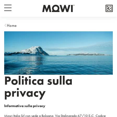
Select your location
Popup close button
Menu switch button
Asia
Home
日本
日本語
대한민국
한국어
Europe
Deutschland
Politica sulla
Deutsch
privacy
España
Español
France
Informativa sulla privacy
Français
Italia
Mowi Italia Srl con sede a Bologna, Via Stalingrado 67/10 E-C, Codice