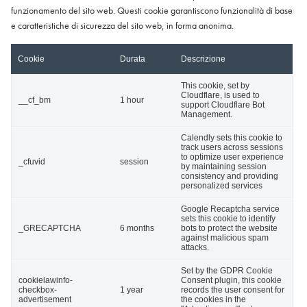
funzionamento del sito web. Questi cookie garantiscono funzionalità di base
e caratteristiche di sicurezza del sito web, in forma anonima.
Cookie
Durata
Descrizione
This cookie, set by
Cloudflare, is used to
__cf_bm
1 hour
support Cloudflare Bot
Management.
Calendly sets this cookie to
track users across sessions
to optimize user experience
_cfuvid
session
by maintaining session
consistency and providing
personalized services
Google Recaptcha service
sets this cookie to identify
_GRECAPTCHA
6 months
bots to protect the website
against malicious spam
attacks.
Set by the GDPR Cookie
cookielawinfo-
Consent plugin, this cookie
checkbox-
1 year
records the user consent for
advertisement
the cookies in the