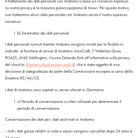
Il trattamento dei dati personali con Matomo si basa sul consenso espresso.
La vostra privacy è la massima preoccupazione di Mowi. Per questo motivo,
non tratteremo alcun dato personale con Matomo senza il vostro espresso
consenso.
b) Destinatari dei dati personali
I dati personali ricevuti tramite Matomo vengono inviati per le finalità ivi
indicate al fornitore di servizi di Motomo: InnoCraft, 7 Waterloo Quay
PO625, 6140 Wellington, Nuova Zelanda (link all’informativa sulla privacy
del cloud to
Matomo cloud privacy policy
), che è stata oggetto di una
decisione di adeguatezza da parte della Commissione europea ai sensi della
Direttiva 95/46/CE.
I dati di Matomo sono ospitati su server ubicati in Germania.
c) Periodo di conservazione o criteri utilizzati per determinare il
periodo di conservazione
Conservazione dei dati per i dati archiviati in Matomo:
– tutti i dati grezzi relativi a visite e azioni vengono cancellati dopo 24 mesi e
14 giorni.