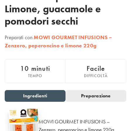
Italiano
Limone, guacamole e
Polska
pomodori secchi
Polski
Sverige
Svenska
Preparati con
MOWI GOURMET INFUSIONS –
United Kingdom
Zenzero, peperoncino e limone 220g
English
North America
10 minuti
Facile
United States
TEMPO
DIFFICOLTÀ
English
Global
Ingredienti
Preparazione
Go to slide 1
Go to slide 2
MOWI Salmon Global
English
MOWI GOURMET INFUSIONS –
Zenzero, peperoncino e limone 220g