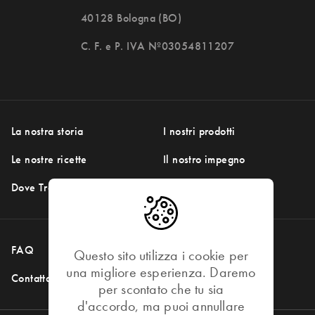
40128 Bologna (BO)
C. F. e P. IVA Nº03054811207
La nostra storia
I nostri prodotti
Le nostre ricette
Il nostro impegno
Dove Trovarci
FAQ
Social Media
Questo sito utilizza i cookie per
DOVE TROVARCI
una migliore esperienza. Daremo
Contattaci
per scontato che tu sia
d'accordo, ma puoi annullare