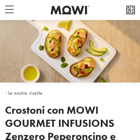
Select your location
Popup close button
Menu switch button
Asia
日本
日本語
대한민국
한국어
Europe
Deutschland
Le nostre ricette
Deutsch
España
Crostoni con MOWI
Español
GOURMET INFUSIONS
France
Français
Zenzero Peperoncino e
Italia