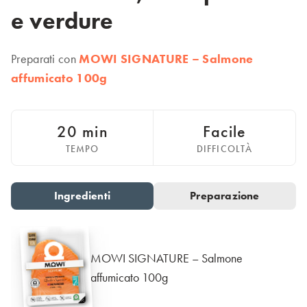
Italiano
e verdure
Polska
Polski
Sverige
Preparati con
MOWI SIGNATURE – Salmone
Svenska
affumicato 100g
United Kingdom
English
20 min
Facile
North America
TEMPO
DIFFICOLTÀ
United States
English
Ingredienti
Preparazione
Go to slide 1
Go to slide 2
Global
MOWI Salmon Global
MOWI SIGNATURE – Salmone
English
affumicato 100g