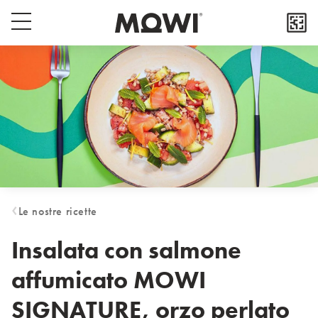
Select your location
Popup close button
Menu switch button
Asia
日本
日本語
대한민국
한국어
Europe
Deutschland
Le nostre ricette
Deutsch
España
Insalata con salmone
Español
affumicato MOWI
France
Français
SIGNATURE, orzo perlato
Italia