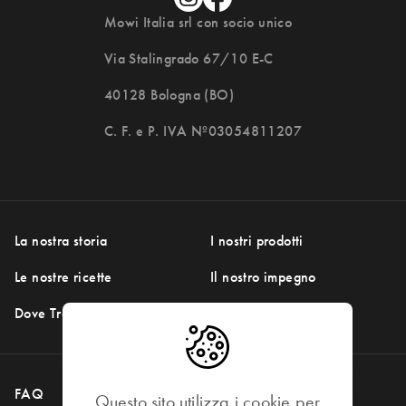
Mowi Italia srl con socio unico
Via Stalingrado 67/10 E-C
40128 Bologna (BO)
C. F. e P. IVA Nº03054811207
La nostra storia
I nostri prodotti
Le nostre ricette
Il nostro impegno
DOVE TROVARCI
Dove Trovarci
FAQ
Social Media
Questo sito utilizza i cookie per