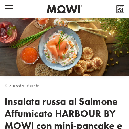
Select your location
Popup close button
Menu switch button
Asia
日本
日本語
대한민국
한국어
Europe
Deutschland
Le nostre ricette
Deutsch
España
Insalata russa al Salmone
Español
Affumicato HARBOUR BY
France
Français
MOWI con mini-pancake e
Italia