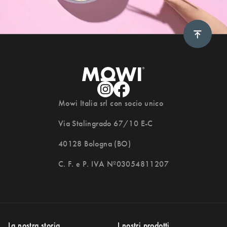
Scroll 
Mowi Italia srl con socio unico
Via Stalingrado 67/10 E-C
40128 Bologna (BO)
C. F. e P. IVA Nº03054811207
DOVE TROVARCI
La nostra storia
I nostri prodotti