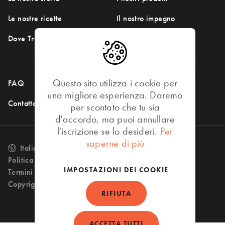
Le nostre ricette
Il nostro impegno
Dove Trovarci
Questo sito utilizza i cookie per
FAQ
Social Media
una migliore esperienza. Daremo
Contattaci
per scontato che tu sia
d'accordo, ma puoi annullare
l'iscrizione se lo desideri.
Per
saperne di più
Italia (Italiano)
Change language
Politica sulla privacy
IMPOSTAZIONI DEI COOKIE
Termini di utilizzo
Copyright 2026 © Mowi
RIFIUTA
ACCETTA TUTTI