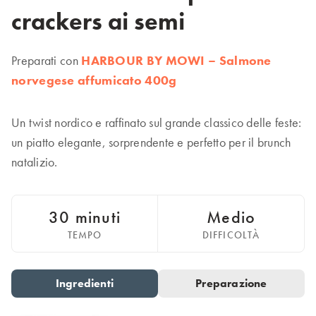
Italiano
crackers ai semi
Polska
Polski
Sverige
Preparati con
HARBOUR BY MOWI – Salmone
Svenska
norvegese affumicato 400g
United Kingdom
English
Un twist nordico e raffinato sul grande classico delle feste:
North America
un piatto elegante, sorprendente e perfetto per il brunch
natalizio.
United States
English
30 minuti
Medio
Global
TEMPO
DIFFICOLTÀ
MOWI Salmon Global
English
Ingredienti
Preparazione
Go to slide 1
Go to slide 2