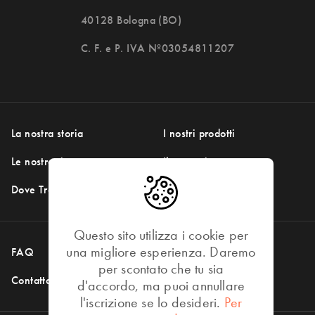
40128 Bologna (BO)
C. F. e P. IVA Nº03054811207
La nostra storia
I nostri prodotti
Le nostre ricette
Il nostro impegno
DOVE TROVARCI
Dove Trovarci
Questo sito utilizza i cookie per
una migliore esperienza. Daremo
FAQ
Social Media
per scontato che tu sia
Contattaci
d'accordo, ma puoi annullare
l'iscrizione se lo desideri.
Per