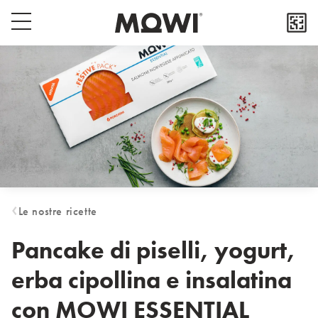
Select your location
Popup close button
Menu switch button
Asia
日本
日本語
대한민국
한국어
Europe
Deutschland
Le nostre ricette
Deutsch
España
Pancake di piselli, yogurt,
Español
erba cipollina e insalatina
France
Français
con MOWI ESSENTIAL
Italia