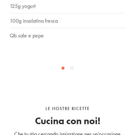
125g yogurt
100g insalatina fresca
Qb sale e pepe
LE NOSTRE RICETTE
Cucina con noi!
Che tu stia cercando ispirazione per un’occasione