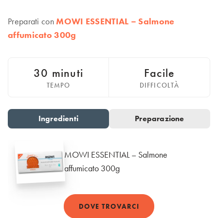
Italiano
Polska
Preparati con
MOWI ESSENTIAL – Salmone
Polski
affumicato 300g
Sverige
Svenska
United Kingdom
30 minuti
Facile
English
TEMPO
DIFFICOLTÀ
North America
United States
Ingredienti
Preparazione
Go to slide 1
Go to slide 2
English
Global
MOWI ESSENTIAL – Salmone
affumicato 300g
MOWI Salmon Global
English
DOVE TROVARCI