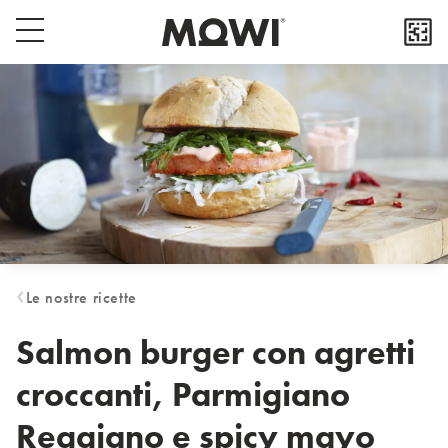
Select your location
Popup close button
Menu switch button
Asia
日本
日本語
대한민국
한국어
Europe
Deutschland
Le nostre ricette
Deutsch
España
Salmon burger con agretti
Español
croccanti, Parmigiano
France
Français
Reggiano e spicy mayo
Italia