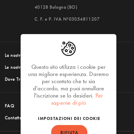
40128 Bologna (BO)
C. F. e P. IVA Nº03054811207
La nostra storia
I nostri prodotti
Questo sito utilizza i cookie per
Le nostre ricette
Il nostro impegno
una migliore esperienza. Daremo
Dove Trovarci
per scontato che tu sia
d'accordo, ma puoi annullare
DOVE TROVARCI
l'iscrizione se lo desideri.
Per
saperne di più
FAQ
Social Media
Contattaci
IMPOSTAZIONI DEI COOKIE
RIFIUTA