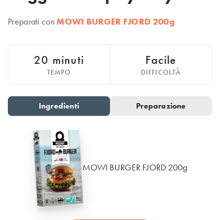
Italiano
Polska
Preparati con
MOWI BURGER FJORD 200g
Polski
Sverige
Svenska
20 minuti
Facile
United Kingdom
TEMPO
DIFFICOLTÀ
English
North America
Ingredienti
Preparazione
Go to slide 1
Go to slide 2
United States
English
Global
MOWI BURGER FJORD 200g
MOWI Salmon Global
English