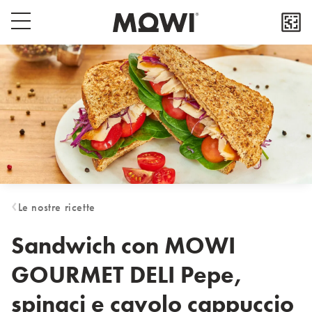
Select your location
Popup close button
Menu switch button
Asia
日本
日本語
대한민국
한국어
Europe
Deutschland
Le nostre ricette
Deutsch
España
Sandwich con MOWI
Español
GOURMET DELI Pepe,
France
Français
spinaci e cavolo cappuccio
Italia