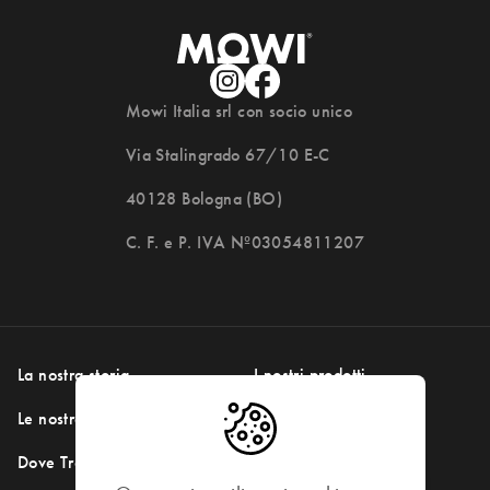
Mowi Italia srl con socio unico
Via Stalingrado 67/10 E-C
40128 Bologna (BO)
C. F. e P. IVA Nº03054811207
La nostra storia
I nostri prodotti
Le nostre ricette
Il nostro impegno
Dove Trovarci