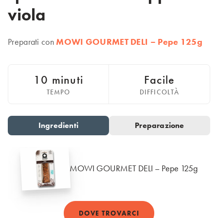
Italiano
viola
Polska
Polski
Sverige
Preparati con
MOWI GOURMET DELI – Pepe 125g
Svenska
United Kingdom
10 minuti
English
Facile
TEMPO
DIFFICOLTÀ
North America
United States
Ingredienti
Preparazione
Go to slide 1
Go to slide 2
English
Global
MOWI GOURMET DELI – Pepe 125g
MOWI Salmon Global
English
DOVE TROVARCI