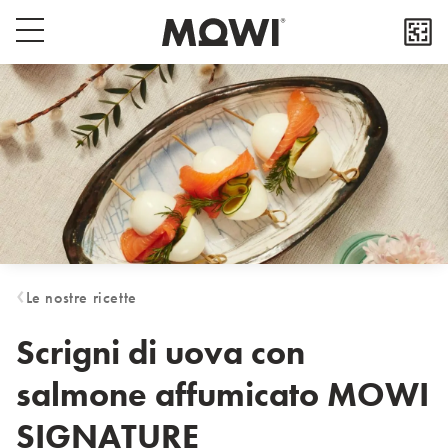
Select your location
Popup close button
Menu switch button
Asia
日本
日本語
대한민국
한국어
Europe
Deutschland
Le nostre ricette
Deutsch
España
Scrigni di uova con
Español
salmone affumicato MOWI
France
Français
SIGNATURE
Italia