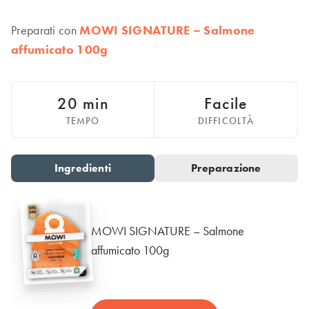
Italiano
Polska
Preparati con
MOWI SIGNATURE – Salmone
Polski
affumicato 100g
Sverige
Svenska
United Kingdom
20 min
Facile
English
TEMPO
DIFFICOLTÀ
North America
United States
Ingredienti
Preparazione
Go to slide 1
Go to slide 2
English
Global
MOWI SIGNATURE – Salmone
MOWI Salmon Global
affumicato 100g
English