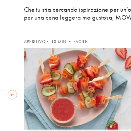
Che tu stia cercando ispirazione per un’
per una cena leggera ma gustosa, MOWI è
APERITIVO
• 10 MIN • FACILE
 slide