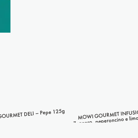
OURMET DELI – Pepe 125g
MOWI GOURMET INFUSI
Zenzero, peperoncino e li