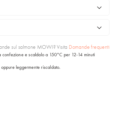
alla confezione e scaldalo in microonde per 40 secondi
nde sul salmone MOWI? Visita
Domande frequenti
alla confezione e scaldalo a 150°C per 12-14 minuti
 oppure leggermente riscaldato.