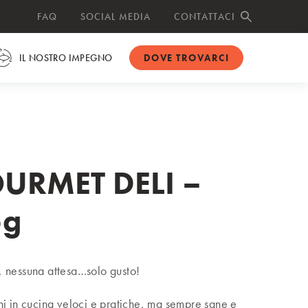
FAQ
SOCIAL MEDIA
CONTATTACI
SEARCH BUTTO
IL NOSTRO IMPEGNO
DOVE TROVARCI
RMET DELI –
5g
, nessuna attesa…solo gusto!
ni in cucina veloci e pratiche, ma sempre sane e