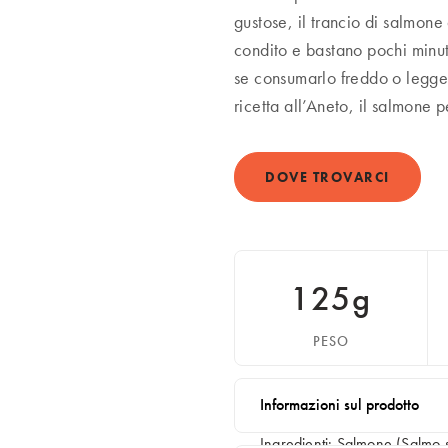
gustose, il trancio di salm
condito e bastano pochi minuti
se consumarlo freddo o legger
ricetta all’Aneto, il salmone 
DOVE TROVARCI
125g
PESO
Informazioni sul prodotto
Ingredienti: Salmone (Salmo 