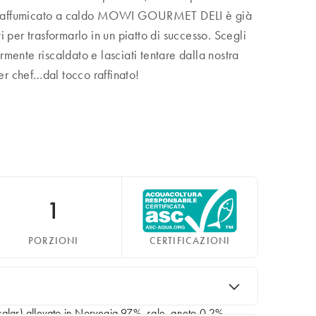
one affumicato a caldo MOWI GOURMET DELI è già
 per trasformarlo in un piatto di successo. Scegli
mente riscaldato e lasciati tentare dalla nostra
per chef…dal tocco raffinato!
1
PORZIONI
CERTIFICAZIONI
salar) allevato in Norvegia 97%, sale, aneto 0,2%