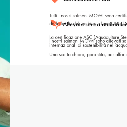
Per questo, la riduzione dei materiali 
approccio.
Tutti i nostri salmoni MOWI sono certif
della tutela dell’ambiente lungo tutta l
Allevato senza antibioti
Alcune delle nostre confezioni sono rea
completamente riciclabili.
La certificazione ASC (Aquaculture Ste
I nostri salmoni MOWI sono allevati se
internazionali di sostenibilità nell’acqu
Una scelta chiara, garantita, per offrir