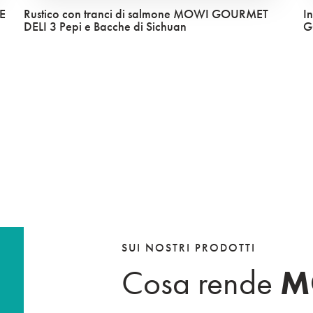
E
Rustico con tranci di salmone MOWI GOURMET
I
DELI 3 Pepi e Bacche di Sichuan
G
 location
대한민국
한국어
SUI NOSTRI PRODOTTI
Cosa rende
M
España
France
Español
Français
Polska
Sverige