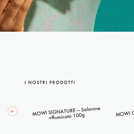
I NOSTRI PRODOTTI
MOWI G
lmone
MOWI SIGNATURE – Salmone
 slide
00g
affumicato 100g