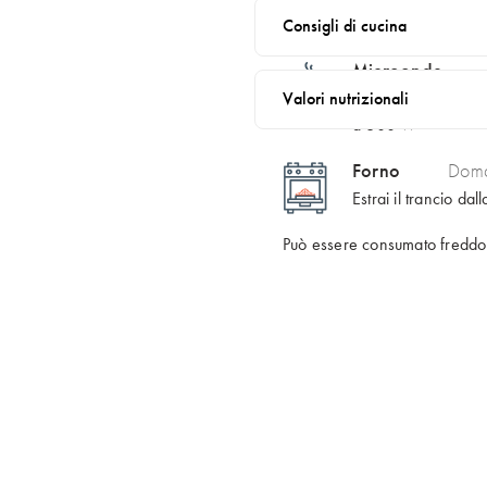
Consigli di cucina
Contiene: Salmone
Microonde
Valori nutrizionali
Estrai il trancio d
a 600 W
Forno
Doma
Estrai il trancio d
Può essere consumato freddo