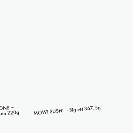
MOWI 
ONS –
MOWI SUSHI – Big set 367,5g
mone 220g