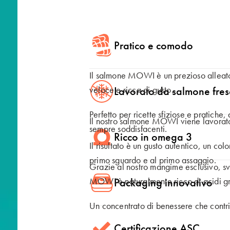
Polski
Svenska
om
Pratico e comodo
Il salmone MOWI è un prezioso alleato
veloce e ricca di gusto.
Lavorato da salmone fre
Perfetto per ricette sfiziose e pratiche, 
Il nostro salmone MOWI viene lavorato f
sempre soddisfacenti.
Ricco in omega 3
 Global
Il risultato è un gusto autentico, un co
primo sguardo e al primo assaggio.
Grazie al nostro mangime esclusivo, sv
MOWI è naturalmente ricco di acidi 
Packaging innovativo
Un concentrato di benessere che contrib
In MOWI ci impegniamo ogni giorno per 
Certificazione ASC