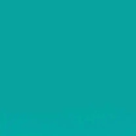
Italiano
United Kingd
English
North America
United States
English
Global
MOWI Salmon
English