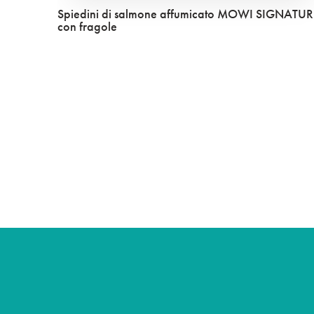
MET
Spiedini di salmone affumicato MOWI SIGNATUR
con fragole
Select your
Asia
日本
日本語
Europe
Deutschland
Deutsch
Italia