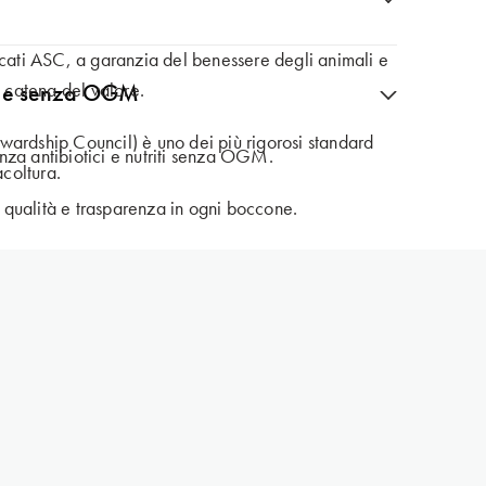
di imballaggio è una parte fondamentale del nostro
icati ASC, a garanzia del benessere degli animali e
a catena del valore.
ci e senza OGM
lizzate al 92% in PET riciclato e sono
wardship Council) è uno dei più rigorosi standard
nza antibiotici e nutriti senza OGM.
acoltura.
ti qualità e trasparenza in ogni boccone.