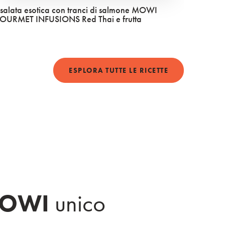
nsalata esotica con tranci di salmone MOWI
Frittat
OURMET INFUSIONS Red Thai e frutta
ESSENT
ESPLORA TUTTE LE RICETTE
Popup close button
OWI
unico