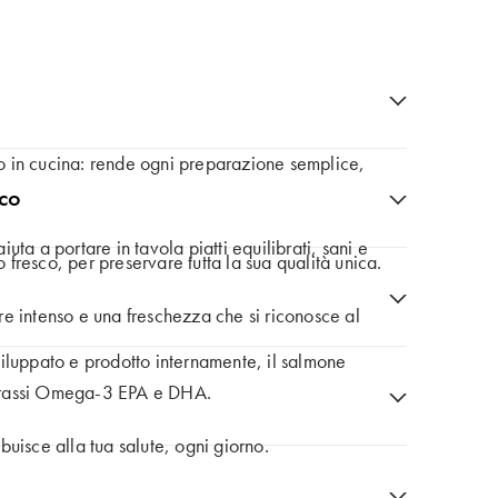
 in cucina: rende ogni preparazione semplice,
sco
aiuta a portare in tavola piatti equilibrati, sani e
resco, per preservare tutta la sua qualità unica.
lore intenso e una freschezza che si riconosce al
iluppato e prodotto internamente, il salmone
grassi Omega-3 EPA e DHA.
uisce alla tua salute, ogni giorno.
un futuro più sostenibile.