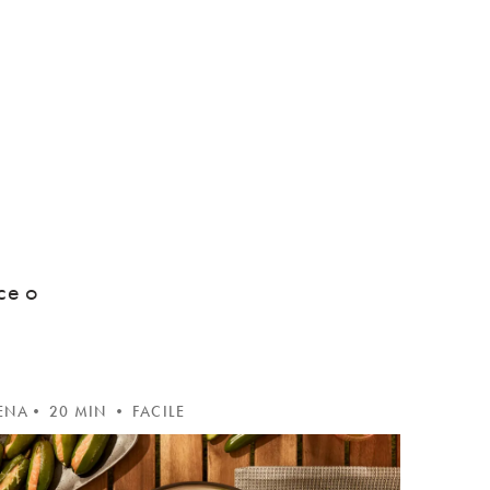
ce o
ENA
• 20 MIN • FACILE
CENA
• 