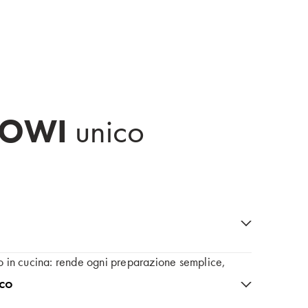
Popup close button
OWI
unico
 in cucina: rende ogni preparazione semplice,
sco