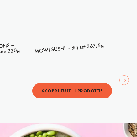
MOWI 
ONS –
MOWI SUSHI – Big set 367,5g
mone 220g
Next 
SCOPRI TUTTI I PRODOTTI!