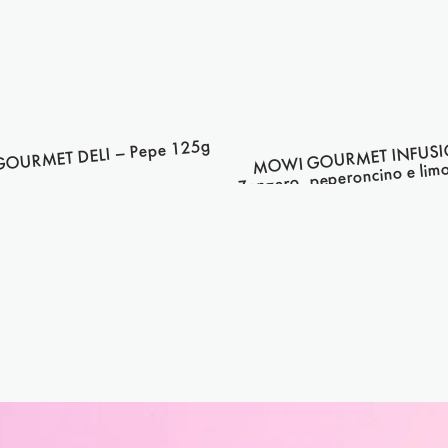
OURMET DELI – Pepe 125g
MOWI GOURMET INFUSI
Zenzero, peperoncino e li