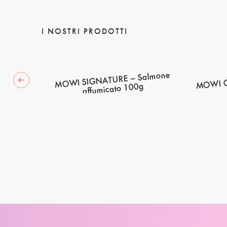
I NOSTRI PRODOTTI
MOWI G
lmone
MOWI SIGNATURE – Salmone
 slide
00g
affumicato 100g