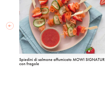
 slide
MET
Spiedini di salmone affumicato MOWI SIGNATUR
con fragole