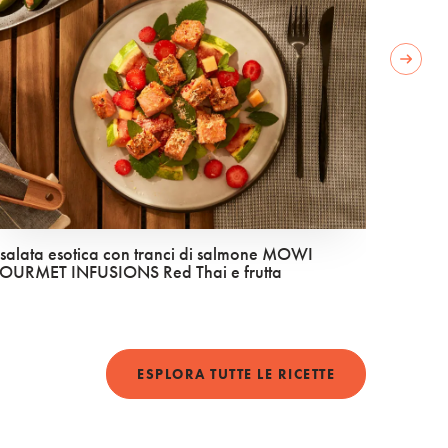
Next 
nsalata esotica con tranci di salmone MOWI
Frittat
OURMET INFUSIONS Red Thai e frutta
ESSENT
ESPLORA TUTTE LE RICETTE