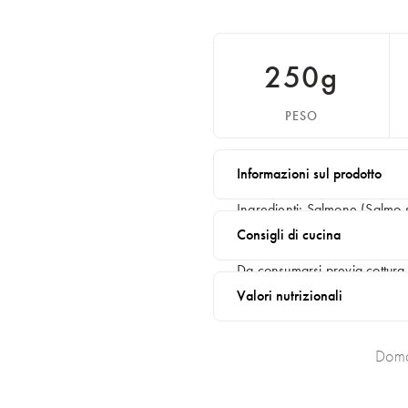
DOVE TROVARCI
250g
PESO
Informazioni sul prodotto
Ingredienti: Salmone (Salmo s
Consigli di cucina
Contiene: salmone
Da consumarsi previa cottura
Valori nutrizionali
Doma