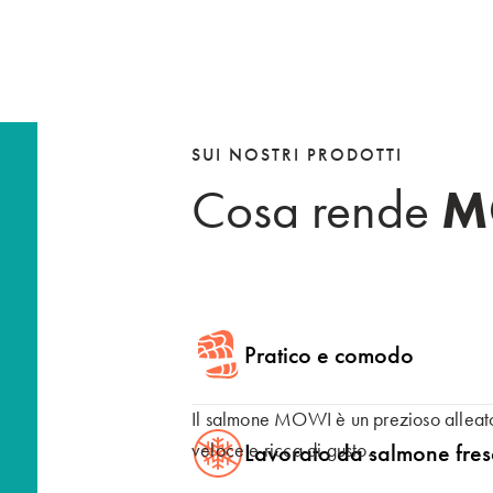
SUI NOSTRI PRODOTTI
 location
Cosa rende
M
대한민국
한국어
Pratico e comodo
Il salmone MOWI è un prezioso alleato
España
France
veloce e ricca di gusto.
Lavorato da salmone fre
Español
Français
Polska
Sverige