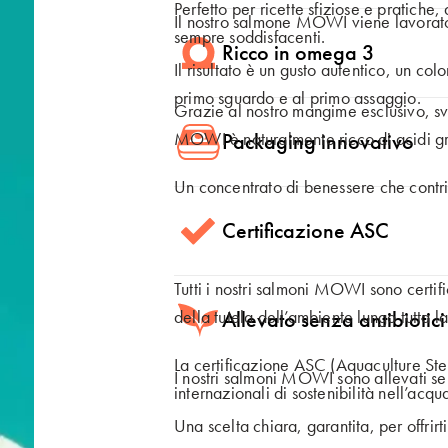
Perfetto per ricette sfiziose e pratiche, 
Il nostro salmone MOWI viene lavorato f
Polski
Svenska
sempre soddisfacenti.
om
Ricco in omega 3
Il risultato è un gusto autentico, un co
primo sguardo e al primo assaggio.
Grazie al nostro mangime esclusivo, sv
MOWI è naturalmente ricco di acidi 
Packaging innovativo
Un concentrato di benessere che contrib
In MOWI ci impegniamo ogni giorno per 
Certificazione ASC
Per questo, la riduzione dei materiali 
 Global
approccio.
Tutti i nostri salmoni MOWI sono certif
della tutela dell’ambiente lungo tutta l
Allevato senza antibioti
Alcune delle nostre confezioni sono rea
completamente riciclabili.
La certificazione ASC (Aquaculture Ste
I nostri salmoni MOWI sono allevati se
internazionali di sostenibilità nell’acqu
Una scelta chiara, garantita, per offrir