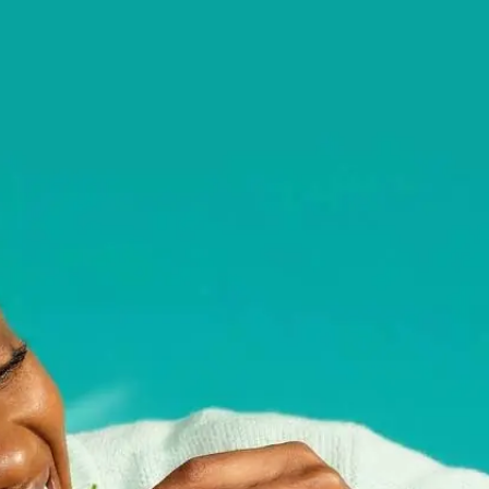
Italiano
United Kingd
English
North America
United States
English
Global
MOWI Salmon
English