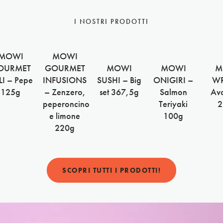
Il salmone è meno calorico della carne?
Il salmone si può congelare?
Il colore del salmone è una garanzia di qualità?
I NOSTRI PRODOTTI
Cos'è la certificazione ASC?
MOWI
MOWI
OURMET
GOURMET
MOWI
MOWI
M
LI – Pepe
INFUSIONS
SUSHI – Big
ONIGIRI –
WR
125g
– Zenzero,
set 367,5g
Salmon
Av
peperoncino
Teriyaki
2
e limone
100g
220g
SCOPRI TUTTI I PRODOTTI!