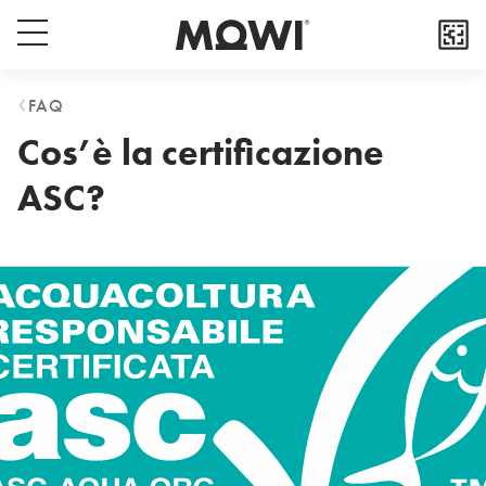
Select your lo
Popup close button
Menu switch button
Asia
FAQ
Cos’è la certificazione
日本
日本語
ASC?
대한민국
한국어
Europe
Deutschland
Deutsch
España
Español
France
Français
Italia