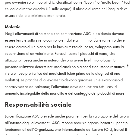
può avvenire solo in corpi idrici classificati come “buoni” o “molto buoni” (ad
es. dalla direttiva quadro UE sulle acque). Il rilascio di rame nell’acqua deve
essere ridotto al minimo e monitorato.
Malattie
Negli allevamenti di salmone con certificazione ASC le epidemie devono
essere tenute sotto stretto controllo e ridotte al minimo. L’allevamento deve
essere dotato di un piano per la biosicurezza dei pesci, sviluppato sotto la
supervisione di un veterinario. Parassiti come i pidocchi di mare, che
attaccano i pesci anche in natura, devono avere livelli molto bassi. Si
possono utilizzare determinati medicinali solo a condizioni molto restrittive. È
vietato l’uso profilattico dei medicinali (cioè prima della diagnosi di una
malattia). Le pratiche di allevamento devono garantire un elevato tasso di
sopravvivenza del salmone; l’allevatore deve denunciare tutti i casi di
aumento inspiegabile della mortalità e del conteggio dei pidocchi di mare.
Responsabilità sociale
La certificazione ASC prevede anche parametri per la valutazione del lavoro
all’interno degli allevamenti. ASC impone requisiti rigorosi basati sui principi
fondamentali dell’Organizzazione Internazionale del Lavoro (OIL), tra cui il