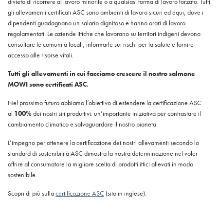
divieto di ricorrere al lavoro minorile o a qualsiasi forma di lavoro forzato. Tutti
gli allevamenti certificati ASC sono ambienti di lavoro sicuri ed equi, dove i
dipendenti guadagnano un salario dignitoso e hanno orari di lavoro
regolamentati. Le aziende ittiche che lavorano su territori indigeni devono
consultare le comunità locali, informarle sui rischi per la salute e fornire
accesso alle risorse vitali.
Tutti gli allevamenti in cui facciamo crescere il nostro salmone
MOWI sono certificati ASC.
Nel prossimo futuro abbiamo l’obiettivo di estendere la certificazione ASC
al
100%
dei nostri siti produttivi: un’importante iniziativa per contrastare il
cambiamento climatico e salvaguardare il nostro pianeta.
L’impegno per ottenere la certificazione dei nostri allevamenti secondo lo
standard di sostenibilità ASC dimostra la nostra determinazione nel voler
offrire al consumatore la migliore scelta di prodotti ittici allevati in modo
sostenibile.
Scopri di più sulla
certificazione ASC
(sito in inglese).