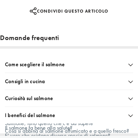
CONDIVIDI QUESTO ARTICOLO
Domande frequenti
Come scegliere il salmone
Quale salmone scegliere?
Consigli in cucina
Come mai il packaging è di plastica?
Quali spezie dovrei scegliere per il mio salmone?
Curiosità sul salmone
Quale salsa dovrei usare per il mio salmone?
Qual è il colore naturale del salmone?
I benefici del salmone
Quale vino si abbina al salmone?
Salmone, tutto quello che c'è da sapere
Il salmone fa bene alla salute?
Cosa si abbina al salmone affumicato e a quello fresco?
E' vero che esistono diverse specie di salmone?