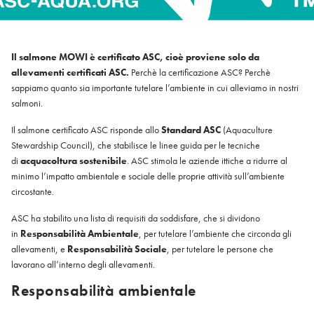
Italiano
Polska
Polski
Sverige
Il salmone MOWI è certificato ASC, cioè proviene solo da
allevamenti certificati ASC.
Perchè la certificazione ASC? Perchè
Svenska
sappiamo quanto sia importante tutelare l’ambiente in cui alleviamo in nostri
United Kingdom
salmoni.
English
Il salmone certificato ASC risponde allo
Standard ASC
(Aquaculture
North America
Stewardship Council), che stabilisce le linee guida per le tecniche
di
acquacoltura sostenibile
. ASC stimola le aziende ittiche a ridurre al
United States
minimo l’impatto ambientale e sociale delle proprie attività sull’ambiente
English
circostante.
Global
ASC ha stabilito una lista di requisiti da soddisfare, che si dividono
in
Responsabilità Ambientale
, per tutelare l’ambiente che circonda gli
MOWI Salmon Global
allevamenti, e
Responsabilità Sociale
, per tutelare le persone che
lavorano all’interno degli allevamenti.
English
Responsabilità ambientale